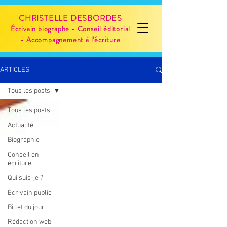
CHRISTELLE DESBORDES
Écrivain biographe - Conseil éditorial
- Accompagnement à l'écriture
ARTICLES
Tous les posts
Tous les posts
Actualité
Biographie
Conseil en
écriture
Qui suis-je ?
Écrivain public
Billet du jour
Rédaction web