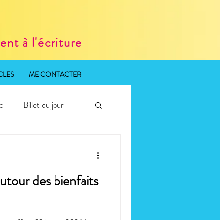
nt à l'écriture
CLES
ME CONTACTER
ic
Billet du jour
tour des bienfaits