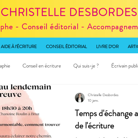
CHRISTELLE DESBORDES
aphe - Conseil éditorial - Accompagneme
AIDE À l'ÉCRITURE
CONSEIL ÉDITORIAL
LIVRE D'OR
ARTI
aphie
Conseil en écriture
Qui suis-je ?
Écrivain publ
d'écriture
Christelle Desbordes
10 janv.
Temps d'échange au
de l'écriture