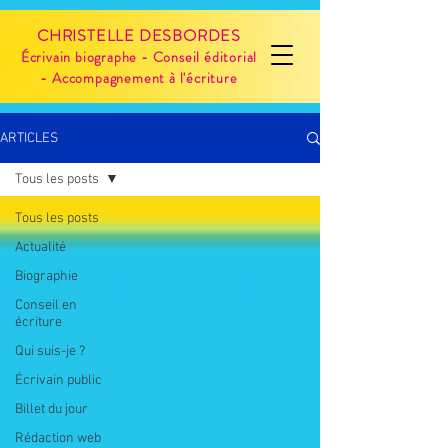
CHRISTELLE DESBORDES
Écrivain biographe - Conseil éditorial
- Accompagnement à l'écriture
ARTICLES
Tous les posts
Tous les posts
Actualité
Biographie
Conseil en
écriture
Qui suis-je ?
Écrivain public
Billet du jour
Rédaction web