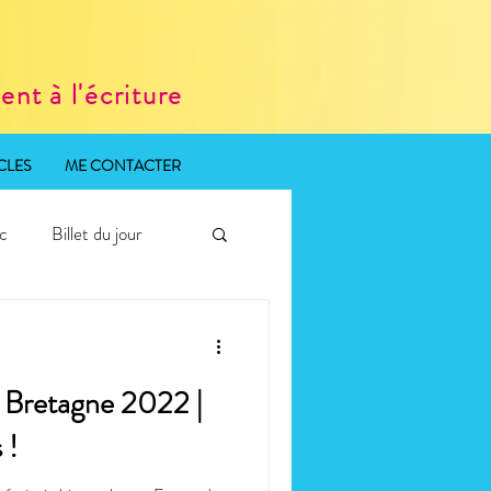
nt à l'écriture
CLES
ME CONTACTER
ic
Billet du jour
 Bretagne 2022 |
 !