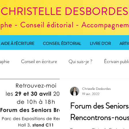
CHRISTELLE DESBORDES
aphe - Conseil éditorial - Accompagneme
AIDE À l'ÉCRITURE
CONSEIL ÉDITORIAL
LIVRE D'OR
ARTI
aphie
Conseil en écriture
Qui suis-je ?
Écrivain publ
d'écriture
Christelle Desbordes
19 avr. 2022
Forum des Seniors
Rencontrons-nous