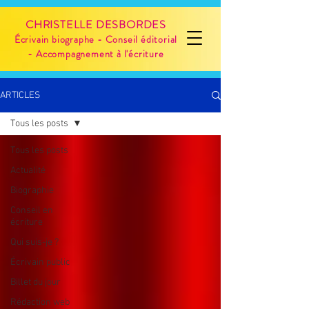
CHRISTELLE DESBORDES
Écrivain biographe - Conseil éditorial
- Accompagnement à l'écriture
ARTICLES
Tous les posts
Tous les posts
Actualité
Biographie
Conseil en
écriture
Qui suis-je ?
Écrivain public
Billet du jour
Rédaction web