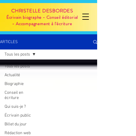
CHRISTELLE DESBORDES
Écrivain biographe - Conseil éditorial
- Accompagnement à l'écriture
ARTICLES
Tous les posts
Tous les posts
Actualité
Biographie
Conseil en
écriture
Qui suis-je ?
Écrivain public
Billet du jour
Rédaction web