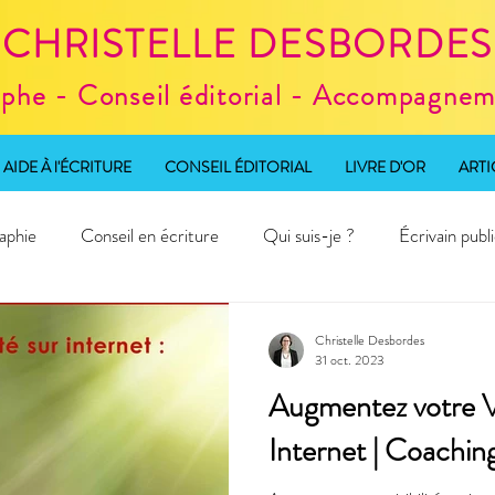
CHRISTELLE DESBORDES
aphe - Conseil éditorial - Accompagneme
AIDE À l'ÉCRITURE
CONSEIL ÉDITORIAL
LIVRE D'OR
ARTI
aphie
Conseil en écriture
Qui suis-je ?
Écrivain publ
d'écriture
Christelle Desbordes
31 oct. 2023
Augmentez votre Vis
Internet | Coachin