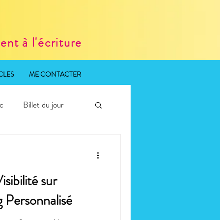
nt à l'écriture
CLES
ME CONTACTER
ic
Billet du jour
ibilité sur
g Personnalisé