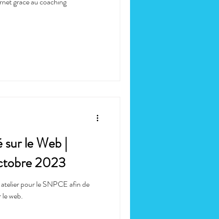
ernet grâce au coaching
é sur le Web |
ctobre 2023
 atelier pour le SNPCE afin de
r le web.