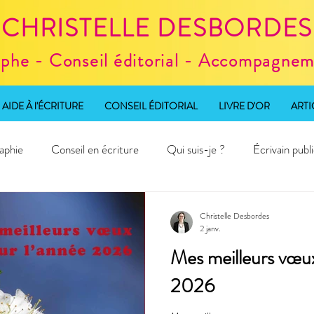
CHRISTELLE DESBORDES
aphe - Conseil éditorial - Accompagneme
AIDE À l'ÉCRITURE
CONSEIL ÉDITORIAL
LIVRE D'OR
ARTI
aphie
Conseil en écriture
Qui suis-je ?
Écrivain publ
d'écriture
Christelle Desbordes
2 janv.
Mes meilleurs vœux
2026