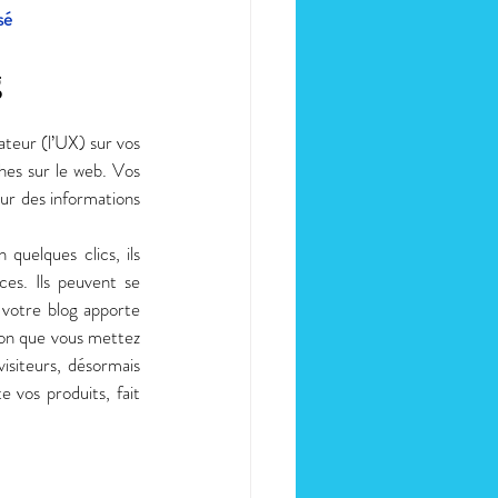
sé
 
teur (l’UX) sur vos 
hes sur le web. Vos 
ur des informations 
n quelques clics, ils 
es. Ils peuvent se 
 votre blog apporte 
ion que vous mettez 
isiteurs, désormais 
 vos produits, fait 