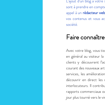
L’ajout d’un blog à votre
sont à prendre en compte 
appel à un 
rédacteur we
vos contenus et vous ac
société. 
Faire connaître
Avec votre blog, vous tiss
en général au visiteur l
clients y découvrent l’a
courant des nouveaux artic
services, les amélioratio
découvrir en direct les 
interlocuteurs. Il contrib
rapports commerciaux ou 
jour plus tourné vers le v