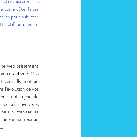
D’autres paramètres 
 votre côté, faites 
elles pour sublimer 
ractif pour votre 
site web présentent 
 votre activité
. Vos 
cipez. Ils sont au 
 l’évolution de vos 
eurs ont la joie de 
é se crée avec vos 
cipe à humaniser les 
ns un monde chaque 
e. 