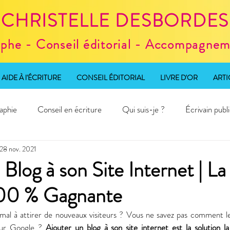
CHRISTELLE DESBORDES
aphe - Conseil éditorial - Accompagneme
AIDE À l'ÉCRITURE
CONSEIL ÉDITORIAL
LIVRE D'OR
ARTI
aphie
Conseil en écriture
Qui suis-je ?
Écrivain publ
28 nov. 2021
d'écriture
 Blog à son Site Internet | La
100 % Gagnante
 mal à attirer de nouveaux visiteurs ? Vous ne savez pas comment le 
 sur Google ? 
Ajouter un blog à son site internet est la solution la