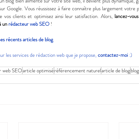
’un blog bien alimenté sur votre site web, il devient plus dynamique, g
ur Google. Vous réussissez à faire connaître plus largement votre pr
vos clients et optimisez ainsi leur satisfaction. Alors, 
lancez-vous
à un 
rédacteur web SEO
 ! 
es récents articles de blog
. 
sur les services de rédaction web que je propose, 
contactez-moi
 :)
r web SEO
article optimisé
référencement naturel
article de blog
blog