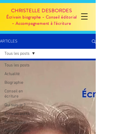
CHRISTELLE DESBORDES
Écrivain biographe - Conseil éditorial
- Accompagnement à l'écriture
ARTICLES
Tous les posts
Tous les posts
Actualité
Biographie
Conseil en
écriture
Qui suis-je ?
Écrivain public
Billet du jour
Rédaction web