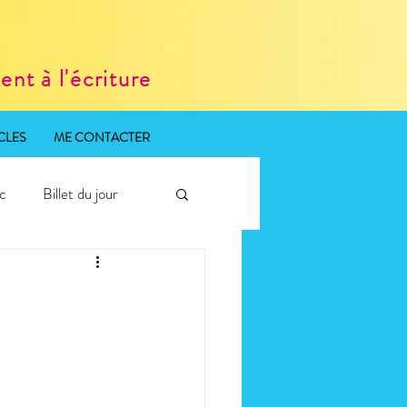
nt à l'écriture
CLES
ME CONTACTER
ic
Billet du jour