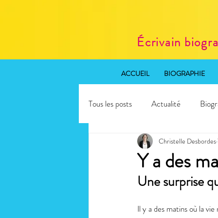
Écrivain biogr
ACCUEIL
BIOGRAPHIE
Tous les posts
Actualité
Biogr
Christelle Desbordes
Rédaction web SEO
Atelier 
Y a des m
Une surprise q
Il y a des matins où la vie