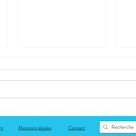
Réélue à la présidence du
Oser 
SNPCE : engagée pour les
devie
métiers de l'écriture
om
Mentions légales
Contact