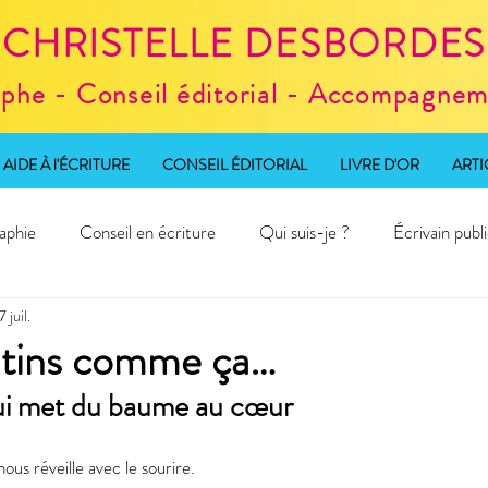
CHRISTELLE DESBORDES
aphe - Conseil éditorial - Accompagneme
AIDE À l'ÉCRITURE
CONSEIL ÉDITORIAL
LIVRE D'OR
ARTI
aphie
Conseil en écriture
Qui suis-je ?
Écrivain publ
7 juil.
d'écriture
atins comme ça…
ui met du baume au cœur
 nous réveille avec le sourire.