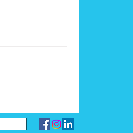
être soi : quand la vie
nt un récit unique