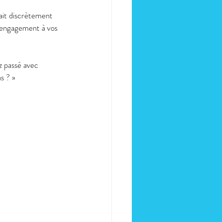
ait discrètement 
 engagement à vos 
 passé avec 
s ? »