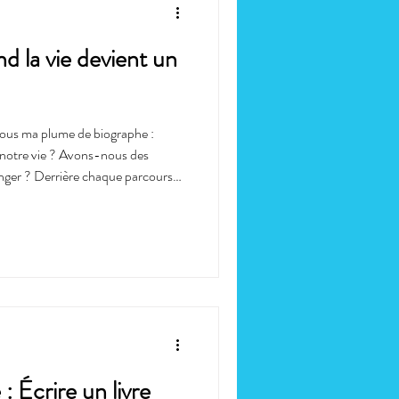
nd la vie devient un
sous ma plume de biographe :
 notre vie ? Avons-nous des
nger ? Derrière chaque parcours
ui ne demande qu’à être racontée.
uent de vivre tant qu’on les
es sentiers battus. Avez-vous dormi
 : Écrire un livre