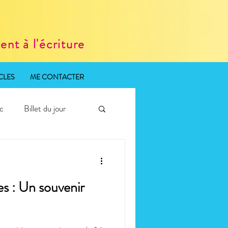
nt à l'écriture
CLES
ME CONTACTER
ic
Billet du jour
s : Un souvenir