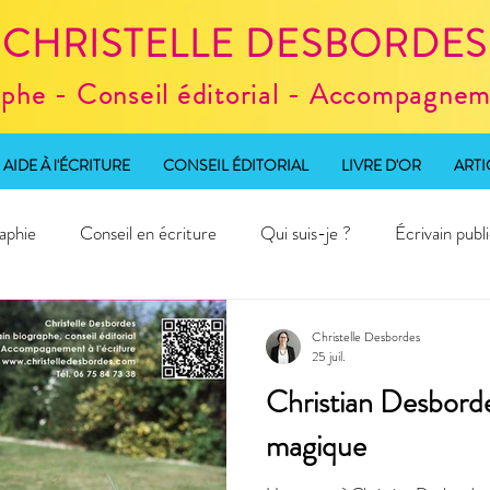
CHRISTELLE DESBORDES
aphe - Conseil éditorial - Accompagneme
AIDE À l'ÉCRITURE
CONSEIL ÉDITORIAL
LIVRE D'OR
ARTI
aphie
Conseil en écriture
Qui suis-je ?
Écrivain publ
d'écriture
Christelle Desbordes
25 juil.
Christian Desborde
magique