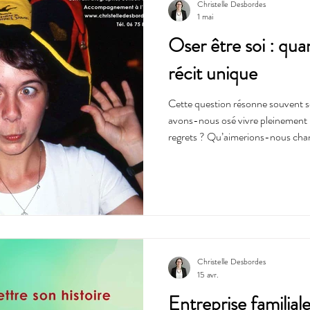
Christelle Desbordes
1 mai
Oser être soi : qua
récit unique
Cette question résonne souvent 
avons-nous osé vivre pleinement
regrets ? Qu’aimerions-nous cha
se cache une histoire singulière q
Des souvenirs précieux qui contin
partage. Avez-vous déjà osé être vous ? Libre, vivant et peut-être
un peu fou. Sortir des cases et d
à la belle étoile ? Avez-vous
Christelle Desbordes
15 avr.
Entreprise familiale