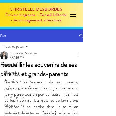
CHRISTELLE DESBORDES
Écrivain biographe - Conseil éditorial
- Accompagnement à l'écriture
Post
Tous les posts
Christelle Desbordes
Tous les posts
22 mai
Recueillir les souvenirs de ses
Actualité
parents et grands-parents
Biographie
Conseil en écriture
Recueillir les souvenirs de ses parents, 
préserver la mémoire de ses grands-parents. 
Qui suis-je ?
On y pense tous un jour ou l’autre, mais il est 
Écrivain public
parfois trop tard. Les histoires de famille ont 
Billet du jour
tendance à se perdre dans le tourbillon 
incessant de nos vies. Qui n’a jamais remis à 
Rédaction web SEO