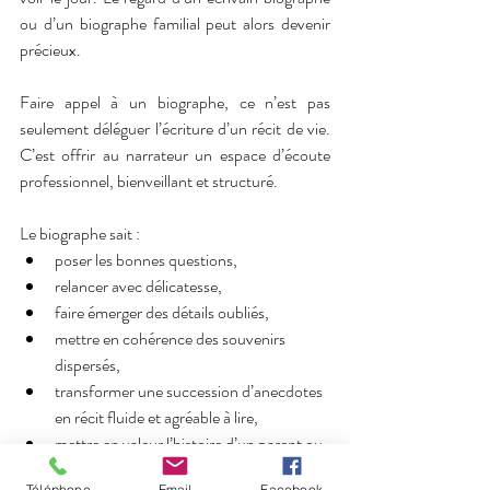
ou d’un biographe familial peut alors devenir 
précieux.
Faire appel à un biographe, ce n’est pas 
seulement déléguer l’écriture d’un récit de vie. 
C’est offrir au narrateur un espace d’écoute 
professionnel, bienveillant et structuré.
Le biographe sait :
poser les bonnes questions,
relancer avec délicatesse,
faire émerger des détails oubliés,
mettre en cohérence des souvenirs 
dispersés,
transformer une succession d’anecdotes 
en récit fluide et agréable à lire,
mettre en valeur l’histoire d’un parent ou 
d’un grand-parent tout en conservant 
Téléphone
Email
Facebook