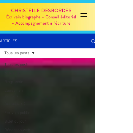
CHRISTELLE DESBORDES
Écrivain biographe - Conseil éditorial
- Accompagnement à l'écriture
ARTICLES
Tous les posts
Tous les posts
Actualité
Biographie
Conseil en
écriture
Qui suis-je ?
Écrivain public
Billet du jour
Rédaction web