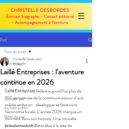
CHRISTELLE DESBORDES
Écrivain biographe - Conseil éditorial
- Accompagnement à l'écriture
Post
Tous les posts
Christelle Desbordes
Tous les posts
13 févr.
Laillé Entreprises : l’aventure
Actualité
continue en 2026
Biographie
Conseil en écriture
Laillé Entreprises fédère aujourd’hui plus de 
100 entreprises de la commune autour d’une 
Qui suis-je ?
même ambition : développer et faire vivre 
Écrivain public
l’économie locale. L’année 2026 marque un 
Billet du jour
tournant dans son histoire. Une nouvelle 
présidente vient d’être élue à la tête de 
Rédaction web SEO