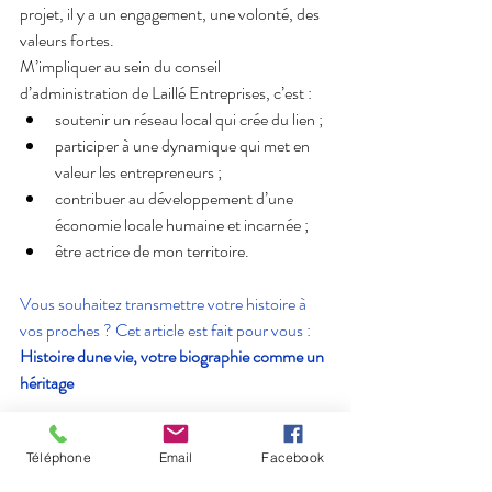
projet, il y a un engagement, une volonté, des 
valeurs fortes.
M’impliquer au sein du conseil 
d’administration de Laillé Entreprises, c’est :
soutenir un réseau local qui crée du lien ;
participer à une dynamique qui met en 
valeur les entrepreneurs ;
contribuer au développement d’une 
économie locale humaine et incarnée ;
être actrice de mon territoire.
Vous souhaitez transmettre votre histoire à 
vos proches ? Cet article est fait pour vous : 
Histoire dune vie, votre biographie comme un 
héritage
Notre avenir s’écrit maintenant. Alors, autant 
Téléphone
Email
Facebook
y ajouter sa plume !
Les années à venir s’annoncent riches en 