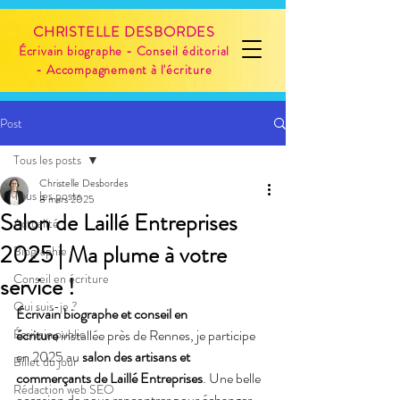
CHRISTELLE DESBORDES
Écrivain biographe - Conseil éditorial
- Accompagnement à l'écriture
Post
Tous les posts
Christelle Desbordes
Tous les posts
8 mars 2025
Salon de Laillé Entreprises
Actualité
2025 | Ma plume à votre
Biographie
Conseil en écriture
service !
Qui suis-je ?
Écrivain biographe et conseil en 
Écrivain public
écriture
 installée près de Rennes, je participe 
en 2025 au 
salon des artisans et 
Billet du jour
commerçants de Laillé Entreprises
. Une belle 
Rédaction web SEO
occasion de nous rencontrer pour échanger 