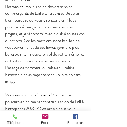
Retrouvez-moi au salon des artisans et 
commerçants de Laillé Entreprises. Je serai 
très heureuse de vous y rencontrer. Nous 
pourrons échanger sur vos besoins, vos 
projets, et je répondrai avec plaisir à toutes vos 
questions. Car les mots creusent le sillon de 
vos souvenirs, et de ces lignes germe le plus 
bel espoir. Un nouvel envol de votre mémoire, 
de tout ce pour quoi vous avez œuvré. 
Passage de flambeau ou mise en lumière. 
Ensemble nous façonnerons un livre à votre 
image.
Vous vivez loin de l’Ille-et-Vilaine et ne 
pouvez venir à ma rencontre au salon de Laillé 
Entreprises 2025 ? Cet article peut vous 
intéresser : 
Votre biographe en visio | Pour 
écrire votre histoire à distance
Téléphone
Email
Facebook