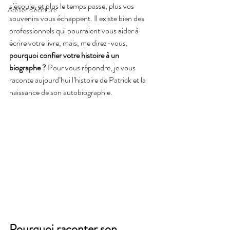
s’écoule, et plus le temps passe, plus vos 
Atelier d'écriture
souvenirs vous échappent. Il existe bien des 
professionnels qui pourraient vous aider à 
écrire votre livre, mais, me direz-vous, 
pourquoi confier votre histoire à un 
biographe ?
 Pour vous répondre, je vous 
raconte aujourd’hui l’histoire de Patrick et la 
naissance de son autobiographie.
Pourquoi raconter son 