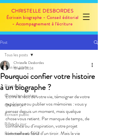
CHRISTELLE DESBORDES
Écrivain biographe - Conseil éditorial
- Accompagnement à l'écriture
Post
Tous les posts
Christelle Desbordes
Tous les posts
13 août 2024
Pourquoi confier votre histoire
Actualité
à un biographe ?
Biographie
Conseil en écriture
Écrire le récit de votre vie, témoigner de votre 
expérience ou publier vos mémoires : vous y 
Qui suis-je ?
pensez depuis un moment, mais quelque 
Écrivain public
chose vous retient. Par manque de temps, de 
Billet du jour
confiance ou d’inspiration, votre projet 
sommeille au fond d’un tiroir. Mais la vie 
Rédaction web SEO