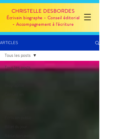
CHRISTELLE DESBORDES
Écrivain biographe - Conseil éditorial
- Accompagnement à l'écriture
ARTICLES
Tous les posts
Tous les posts
Actualité
Biographie
Conseil en
écriture
Qui suis-je ?
Écrivain public
Billet du jour
Rédaction web