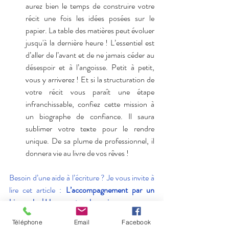
aurez bien le temps de construire votre 
récit une fois les idées posées sur le 
papier. La table des matières peut évoluer 
jusqu'à la dernière heure ! L’essentiel est 
d’aller de l’avant et de ne jamais céder au 
désespoir et à l’angoisse. Petit à petit, 
vous y arriverez ! Et si la structuration de 
votre récit vous paraît une étape 
infranchissable, confiez cette mission à 
un biographe de confiance. Il saura 
sublimer votre texte pour le rendre 
unique. De sa plume de professionnel, il 
donnera vie au livre de vos rêves !
Besoin d’une aide à l’écriture ? Je vous invite à 
lire cet article : 
L’accompagnement par un 
biographe | Une aventure humaine
Téléphone
Email
Facebook
À vous désormais de trouver la voie qui vous 