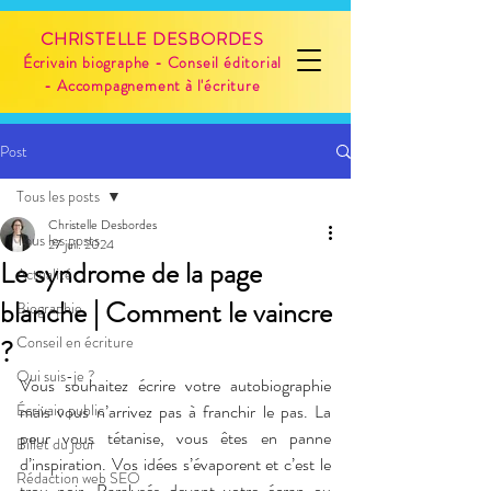
CHRISTELLE DESBORDES
Écrivain biographe - Conseil éditorial
- Accompagnement à l'écriture
Post
Tous les posts
Christelle Desbordes
Tous les posts
27 juil. 2024
Le syndrome de la page
Actualité
blanche | Comment le vaincre
Biographie
Conseil en écriture
?
Qui suis-je ?
Vous souhaitez écrire votre autobiographie 
Écrivain public
mais vous n’arrivez pas à franchir le pas. La 
peur vous tétanise, vous êtes en panne 
Billet du jour
d’inspiration. Vos idées s’évaporent et c’est le 
Rédaction web SEO
trou noir. Paralysés devant votre écran ou 