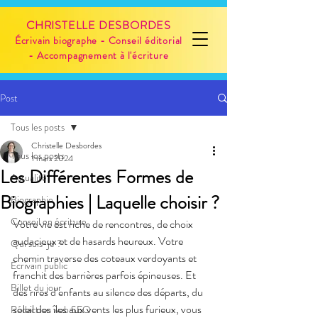
CHRISTELLE DESBORDES
Écrivain biographe - Conseil éditorial
- Accompagnement à l'écriture
Post
Tous les posts
Christelle Desbordes
Tous les posts
1 mars 2024
Les Différentes Formes de
Actualité
Biographies | Laquelle choisir ?
Biographie
Conseil en écriture
Votre vie est riche de rencontres, de choix 
audacieux et de hasards heureux. Votre 
Qui suis-je ?
chemin traverse des coteaux verdoyants et 
Écrivain public
franchit des barrières parfois épineuses. Et 
Billet du jour
des rires d’enfants au silence des départs, du 
soleil des îles aux vents les plus furieux, vous 
Rédaction web SEO