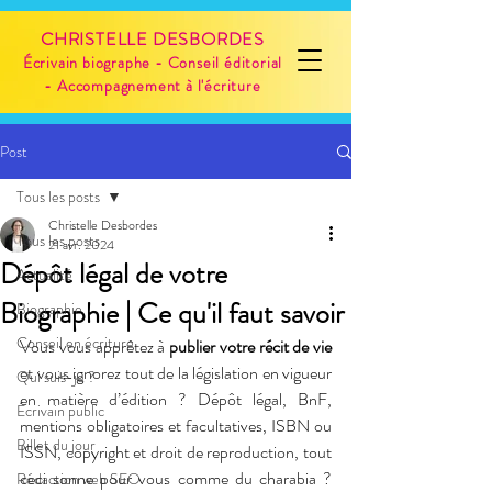
CHRISTELLE DESBORDES
Écrivain biographe - Conseil éditorial
- Accompagnement à l'écriture
Post
Tous les posts
Christelle Desbordes
Tous les posts
21 avr. 2024
Dépôt légal de votre
Actualité
Biographie | Ce qu'il faut savoir
Biographie
Conseil en écriture
Vous vous apprêtez à 
publier votre récit de vie
et vous ignorez tout de la législation en vigueur 
Qui suis-je ?
en matière d’édition ? Dépôt légal, BnF, 
Écrivain public
mentions obligatoires et facultatives, ISBN ou 
Billet du jour
ISSN, copyright et droit de reproduction, tout 
ceci sonne pour vous comme du charabia ? 
Rédaction web SEO