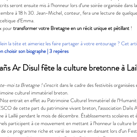
crits seront ensuite mis à l’honneur lors d’une soirée organisée dans la 
décembre à 18 h 30. Jean-Michel, conteur, fera une lecture de quelqu
 celtique d’Emma. 
x pour 
transformer votre Bretagne en un récit unique et pétillant
 ! 
ein la tête et aimeriez les faire partager à votre entourage ? Cet art
choisir son biographe | 3 repères
añs Ar Disul fête la culture bretonne à Lail
te-moi ta Bretagne !
 s’inscrit dans le cadre des festivités organisée
rimoine culturel immatériel breton. 
st-Noz entrait en effet au Patrimoine Culturel Immatériel de l’Humanité
SCO de cette part du patrimoine vivant breton, l’association Dañs A
ne à Laillé pendant le mois de décembre. Établissements scolaires et é
nnels participent à ce mouvement en mettant à l’honneur la culture br
 de ce programme riche et varié se savoure en dansant lors d’un Fes