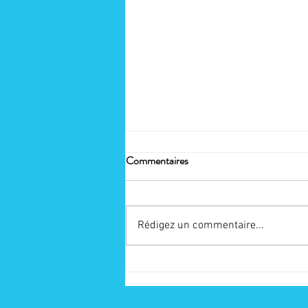
Commentaires
Rédigez un commentaire...
Réélue à la présidence du
SNPCE : engagée pour les
métiers de l'écriture