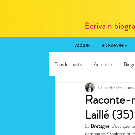
Écrivain biogr
ACCUEIL
BIOGRAPHIE
Tous les posts
Actualité
Biogr
Christelle Desbordes
Rédaction web SEO
Atelier 
Raconte-mo
Laillé (35)
La 
Bretagne
, c’est quoi 
campagne ? Galette ou cr