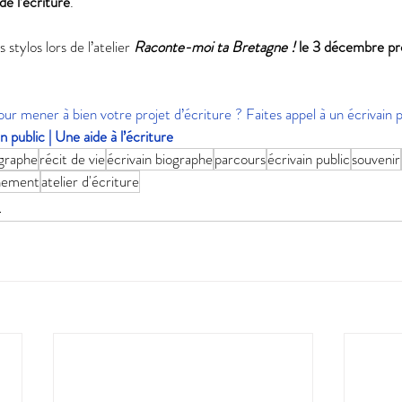
e l’écriture
. 
 stylos lors de l’atelier 
Raconte-moi ta Bretagne !
 le 3 décembre pr
ur mener à bien votre projet d’écriture ? Faites appel à un écrivain pu
n public | Une aide à l’écriture
graphe
récit de vie
écrivain biographe
parcours
écrivain public
souvenir
nement
atelier d'écriture
e