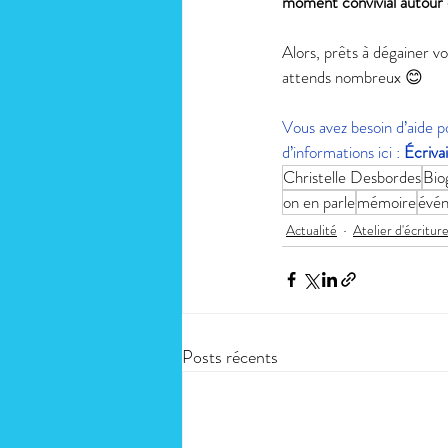
moment convivial autour d
Alors, prêts à dégainer vos
attends nombreux 😊 
Vous avez besoin d’aide po
d’informations ici : 
Écrivai
Christelle Desbordes
Bio
on en parle
mémoire
évé
Actualité
Atelier d'écritur
Posts récents