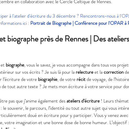
écembre en collaboration avec le Cercle Celtique de Rennes. 
iper à l'atelier d'écriture du 3 décembre ? Rencontrons-nous à l'OP
ormations ici : 
Portrait de Biographe | Conférence pour l'OPAR à
 et biographe près de Rennes | Des ateliers
 et 
biographe
, vous le savez, je vous accompagne dans tous vos projet
érieur sur vos écrits ? Je suis là pour la 
relecture
 et la 
correction
 de
 l’écriture de votre 
biographie
, de votre 
récit
 de voyage, de l’histoire
ou de tout autre texte ? Je mets mon écriture à votre service pour do
être pas que j’anime également des 
ateliers d’écriture
 ! Leurs thémat
 : le souvenir, le parcours, l’identité ou tout autre sujet qui vous inté
articulièrement doué en écriture pour y participer. Vous y venez avec
ire, votre imagination et une bonne dose de bonne humeur. L’objectif :