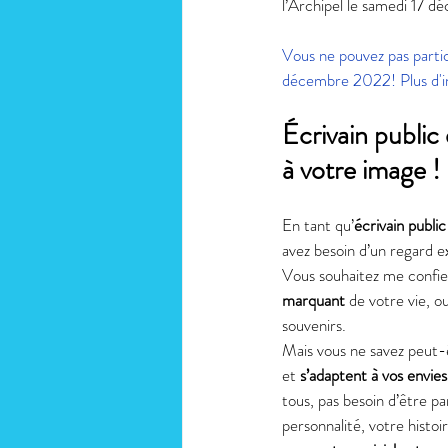
l’Archipel le samedi 17 d
Vous ne pouvez pas partic
décembre 2022! Plus d'inf
Écrivain public
à votre image ! 
En tant qu’
écrivain public
avez besoin d’un regard ext
Vous souhaitez me confier
marquant
 de votre vie, 
souvenirs. 
Mais vous ne savez peut-
et 
s’adaptent à vos envies
tous, pas besoin d’être p
personnalité, votre histo