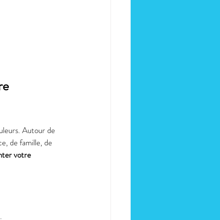
re 
uleurs. Autour de 
e, de famille, de 
nter votre 
. 