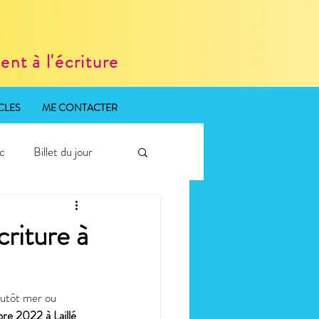
nt à l'écriture
CLES
ME CONTACTER
ic
Billet du jour
criture à
lutôt mer ou 
re 2022 à Laillé
, 