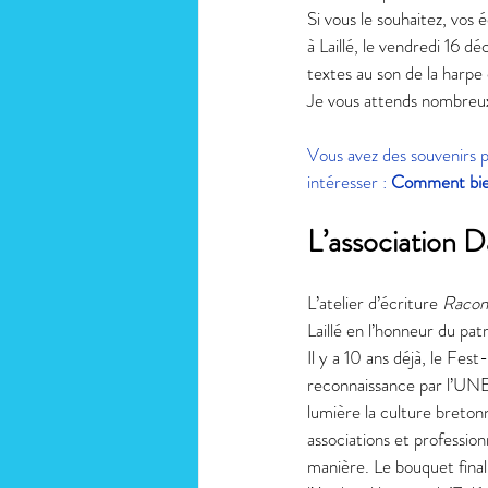
Si vous le souhaitez, vos é
à Laillé, le vendredi 16 
textes au son de la harpe
Je vous attends nombreu
Vous avez des souvenirs pl
intéresser : 
Comment bien 
L’association D
L’atelier d’écriture 
Racon
Laillé en l’honneur du pat
Il y a 10 ans déjà, le Fe
reconnaissance par l’UNE
lumière la culture breton
associations et professio
manière. Le bouquet final