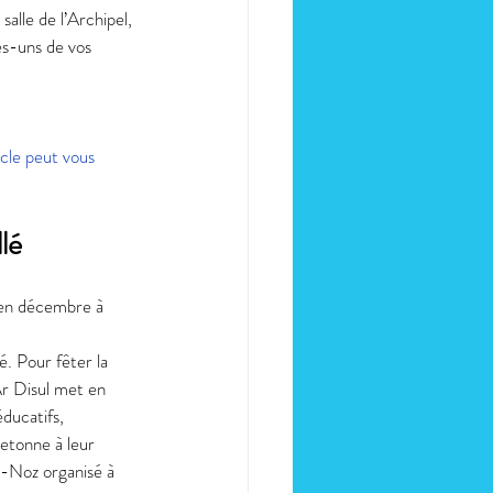
salle de l’Archipel, 
es-uns de vos 
icle peut vous 
lé
s en décembre à 
. Pour fêter la 
r Disul met en 
ducatifs, 
etonne à leur 
t-Noz organisé à 