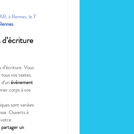
AR, à Rennes, le 7 
 Rennes
. 
 d’écriture 
s d’écriture. Vous 
 tous vos textes. 
 d’un 
événement 
nner corps à vos 
iques sont variées 
resse. Ouverts à 
 votre 
 
partager un 