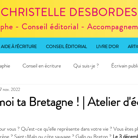
CHRISTELLE DESBORDES
aphe - Conseil éditorial - Accompagneme
AIDE À l'ÉCRITURE
CONSEIL ÉDITORIAL
LIVRE D'OR
ARTI
aphie
Conseil en écriture
Qui suis-je ?
Écrivain publ
7 nov. 2022
d'écriture
i ta Bretagne ! | Atelier d'é
pour vous ? Qu’est-ce qu’elle représente dans votre vie ? Vous êtes p
êpe ? Saint-Malo ou côte sauvage ? Gallo ou Breton ? 
Le 3 décemb